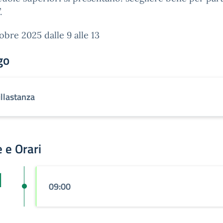
.
tobre 2025 dalle 9 alle 13
go
illastanza
 e Orari
1
09:00