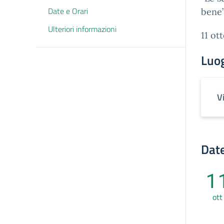
Date e Orari
bene”
Ulteriori informazioni
11 ot
Luo
V
Date
1
ott