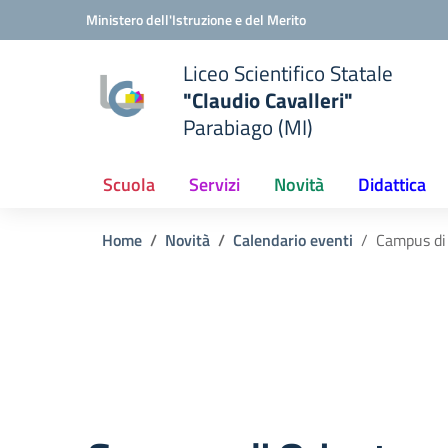
Vai ai contenuti
Vai al menu di navigazione
Vai al footer
Ministero dell'Istruzione e del Merito
Liceo Scientifico Statale
"Claudio Cavalleri"
Parabiago (MI)
Scuola
Servizi
Novità
Didattica
Home
Novità
Calendario eventi
Campus di