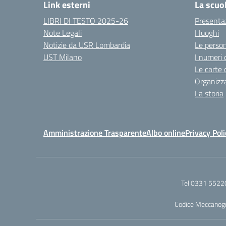
Link esterni
La scuo
LIBRI DI TESTO 2025-26
Presenta
Note Legali
I luoghi
Notizie da USR Lombardia
Le perso
UST Milano
I numeri 
Le carte 
Organizz
La storia
Amministrazione Trasparente
Albo online
Privacy Poli
Tel 0331 5522
Codice Meccanog