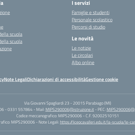
la
I servizi
zione
Famiglie e studenti
Personale scolastico
ne
Percorsi di studio
della scuola
Le novità
della scuola
Le notizie
azione
Le circolari
Albo online
cy
Note Legali
Dichiarazioni di accessibilità
Gestione cookie
Via Giovanni Spagliardi 23
-
20015 Parabiago (MI)
06 - 0331 557864
- Mail:
MIPS290006@istruzione.it
- PEC:
MIPS290006@pec
Codice meccanografico: MIPS290006
- C.F. 92002510151
rafico: MIPS290006
- Note Legali:
https://liceocavalleri.edu.it/la-scuola/le-c