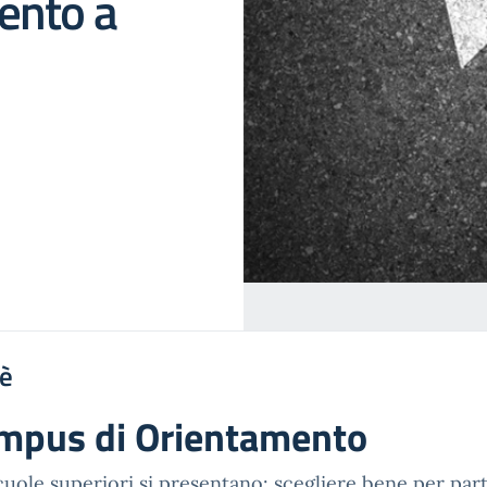
ento a
'è
mpus di Orientamento
cuole superiori si presentano: scegliere bene per part