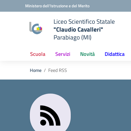
Vai ai contenuti
Vai al menu di navigazione
Vai al footer
Ministero dell'Istruzione e del Merito
Liceo Scientifico Statale
"Claudio Cavalleri"
Parabiago (MI)
Scuola
Servizi
Novità
Didattica
Home
Feed RSS