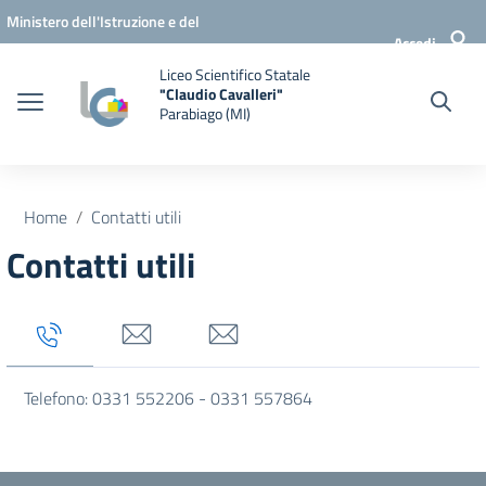
Vai ai contenuti
Vai al menu di navigazione
Vai al footer
Ministero dell'Istruzione e del
Accedi
Merito
Liceo Scientifico Statale
"Claudio Cavalleri"
Parabiago (MI)
Home
Contatti utili
Contatti utili
Tab titolo 1
Tab titolo 3
Tab titolo 4
Telefono: 0331 552206 - 0331 557864