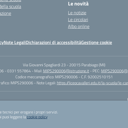
Le novità
della scuola
Le notizie
azione
Le circolari
Albo online
cy
Note Legali
Dichiarazioni di accessibilità
Gestione cookie
Via Giovanni Spagliardi 23
-
20015 Parabiago (MI)
06 - 0331 557864
- Mail:
MIPS290006@istruzione.it
- PEC:
MIPS290006@pec
Codice meccanografico: MIPS290006
- C.F. 92002510151
rafico: MIPS290006
- Note Legali:
https://liceocavalleri.edu.it/la-scuola/le-c
Sito w
e tecnici per erogare i propri servizi.
i puoi leggere la
cookie policy
.