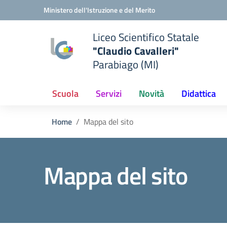
Vai ai contenuti
Vai al menu di navigazione
Vai al footer
Ministero dell'Istruzione e del Merito
Liceo Scientifico Statale
"Claudio Cavalleri"
Parabiago (MI)
Scuola
Servizi
Novità
Didattica
Home
Mappa del sito
Mappa del sito