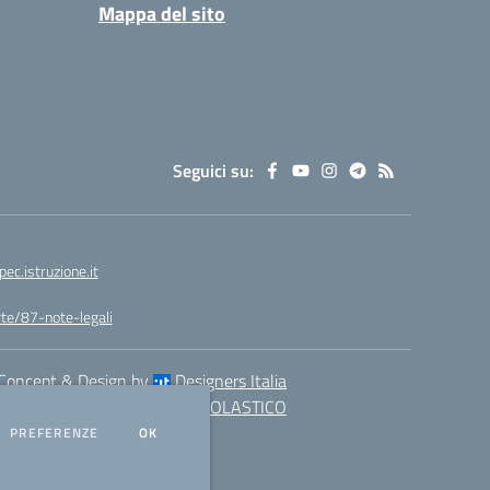
Mappa del sito
Seguici su:
.istruzione.it
arte/87-note-legali
Concept & Design by
Designers Italia
eb realizzato con CMS
SCUOLASTICO
DEI COOKIE
PREFERENZE
OK