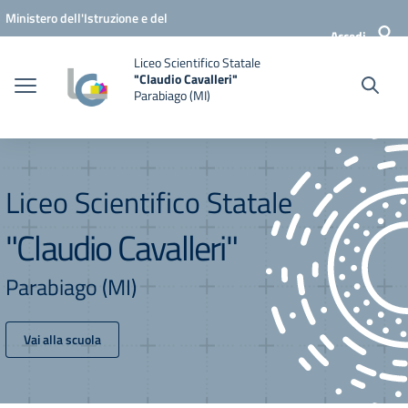
Vai ai contenuti
Vai al menu di navigazione
Vai al footer
Ministero dell'Istruzione e del
Accedi
Merito
Liceo Scientifico Statale
"Claudio Cavalleri"
Parabiago (MI)
Liceo Scientifico Statale
"Claudio Cavalleri"
Parabiago (MI)
Vai alla scuola