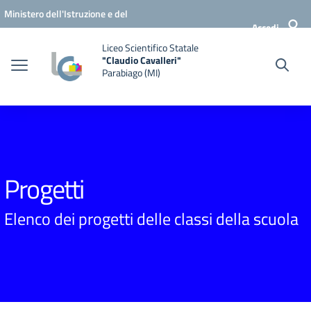
Vai ai contenuti
Vai al menu di navigazione
Vai al footer
Ministero dell'Istruzione e del
Accedi
Merito
Liceo Scientifico Statale
"Claudio Cavalleri"
Parabiago (MI)
Progetti
Elenco dei progetti delle classi della scuola