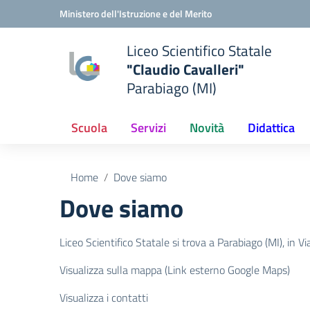
Vai ai contenuti
Vai al menu di navigazione
Vai al footer
Ministero dell'Istruzione e del Merito
Liceo Scientifico Statale
"Claudio Cavalleri"
Parabiago (MI)
Scuola
Servizi
Novità
Didattica
Home
Dove siamo
Dove siamo
Liceo Scientifico Statale si trova a Parabiago (MI), in V
Visualizza sulla mappa (Link esterno Google Maps)
Visualizza i contatti