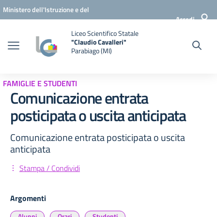
Vai ai contenuti
Vai al menu di navigazione
Vai al footer
Ministero dell'Istruzione e del
Accedi
Merito
Liceo Scientifico Statale
"Claudio Cavalleri"
Parabiago (MI)
FAMIGLIE E STUDENTI
Comunicazione entrata
posticipata o uscita anticipata
Comunicazione entrata posticipata o uscita
anticipata
Stampa / Condividi
Argomenti
Alunni
Orari
Studenti