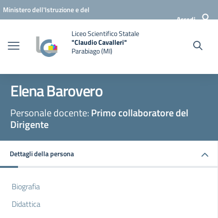
Vai ai contenuti
Vai al menu di navigazione
Vai al footer
Ministero dell'Istruzione e del
Accedi
Merito
Liceo Scientifico Statale
"Claudio Cavalleri"
Parabiago (MI)
Elena Barovero
Personale docente:
Primo collaboratore del
Dirigente
Dettagli della persona
Biografia
Didattica