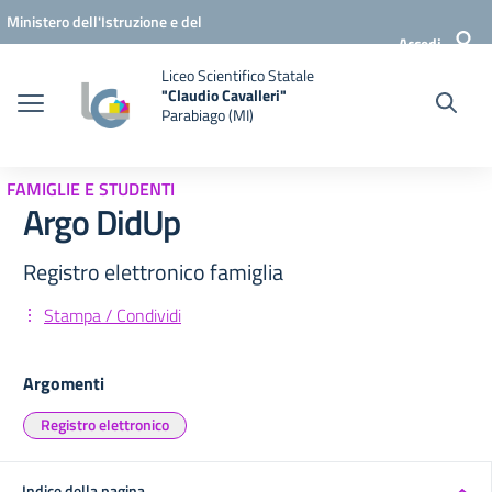
Vai ai contenuti
Vai al menu di navigazione
Vai al footer
Ministero dell'Istruzione e del
Accedi
Merito
Liceo Scientifico Statale
"Claudio Cavalleri"
Parabiago (MI)
FAMIGLIE E STUDENTI
Argo DidUp
Registro elettronico famiglia
Stampa / Condividi
Argomenti
Registro elettronico
Indice della pagina