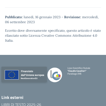
Pubblicato:
lunedì, 16 gennaio 2023
-
Revisione:
mercoledì,
06 settembre 2023
Eccetto dove diversamente specificato, questo articolo è stato
rilasciato sotto
Licenza Creative Commons Attribuzione 4.0
Italia.
Liceo Scientifico Statale
"Claudio Cavalleri"
Parabiago (MI)
Link esterni
LIBRI DI TESTO 2025-26