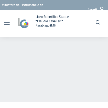
Vai ai contenuti
Vai al menu di navigazione
Vai al footer
Ministero dell'Istruzione e del
Accedi
Merito
Liceo Scientifico Statale
"Claudio Cavalleri"
Parabiago (MI)