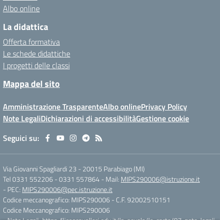
Albo online
La didattica
Offerta formativa
Le schede didattiche
I progetti delle classi
Mappa del sito
Amministrazione Trasparente
Albo online
Privacy Policy
Note Legali
Dichiarazioni di accessibilità
Gestione cookie
Seguici su:
Via Giovanni Spagliardi 23
-
20015 Parabiago (MI)
Tel 0331 552206 - 0331 557864
- Mail:
MIPS290006@istruzione.it
- PEC:
MIPS290006@pec.istruzione.it
Codice meccanografico: MIPS290006
- C.F. 92002510151
Codice Meccanografico: MIPS290006