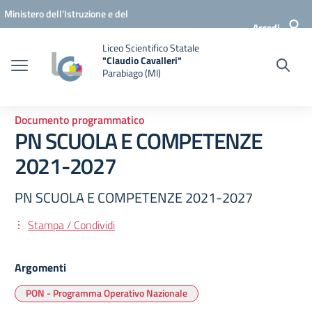
Vai ai contenuti
Vai al menu di navigazione
Vai al footer
Ministero dell'Istruzione e del
Accedi
Merito
Liceo Scientifico Statale
"Claudio Cavalleri"
Parabiago (MI)
Documento programmatico
PN SCUOLA E COMPETENZE
2021-2027
PN SCUOLA E COMPETENZE 2021-2027
Stampa / Condividi
Argomenti
PON - Programma Operativo Nazionale