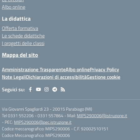
Albo online
La didattica
Offerta formativa
Le schede didattiche
I progetti delle classi
Mappa del sito
Amministrazione Trasparente
Albo online
Privacy Policy
Note Legali
Dichiarazioni di accessibilità
Gestione cookie
Seguici su:
Via Giovanni Spagliardi 23
-
20015 Parabiago (MI)
Tel 0331 552206 - 0331 557864
- Mail:
MIPS290006@istruzione.it
- PEC:
MIPS290006@pec.istruzione.it
Codice meccanografico: MIPS290006
- C.F. 92002510151
Codice Meccanografico: MIPS290006