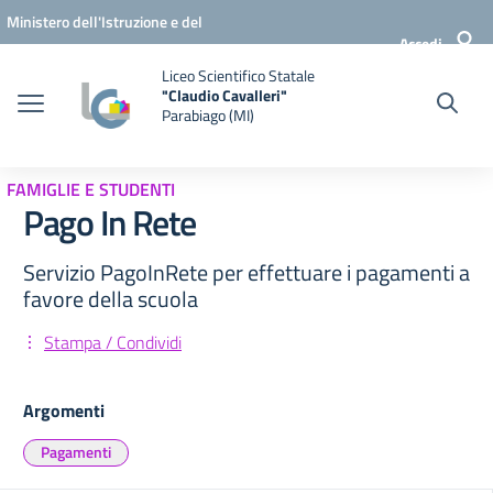
Vai ai contenuti
Vai al menu di navigazione
Vai al footer
Ministero dell'Istruzione e del
Accedi
Merito
Liceo Scientifico Statale
"Claudio Cavalleri"
Parabiago (MI)
FAMIGLIE E STUDENTI
Pago In Rete
Servizio PagoInRete per effettuare i pagamenti a
favore della scuola
Stampa / Condividi
Argomenti
Pagamenti