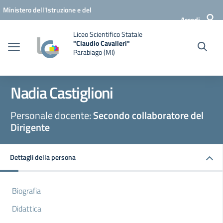
Vai ai contenuti
Vai al menu di navigazione
Vai al footer
Ministero dell'Istruzione e del
Accedi
Merito
Liceo Scientifico Statale
"Claudio Cavalleri"
Parabiago (MI)
Nadia Castiglioni
Personale docente:
Secondo collaboratore del
Dirigente
Dettagli della persona
Biografia
Didattica