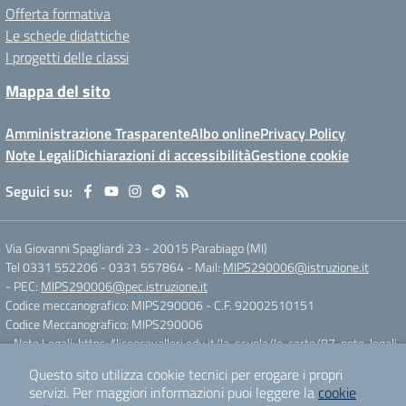
Offerta formativa
Le schede didattiche
I progetti delle classi
Mappa del sito
Amministrazione Trasparente
Albo online
Privacy Policy
Note Legali
Dichiarazioni di accessibilità
Gestione cookie
Seguici su:
Via Giovanni Spagliardi 23
-
20015 Parabiago (MI)
Tel 0331 552206 - 0331 557864
- Mail:
MIPS290006@istruzione.it
- PEC:
MIPS290006@pec.istruzione.it
Codice meccanografico: MIPS290006
- C.F. 92002510151
Codice Meccanografico: MIPS290006
- Note Legali:
https://liceocavalleri.edu.it/la-scuola/le-carte/87-note-legali
Questo sito utilizza cookie tecnici per erogare i propri
servizi.
Per maggiori informazioni puoi leggere la
cookie
Concept & Design by
Designers Italia