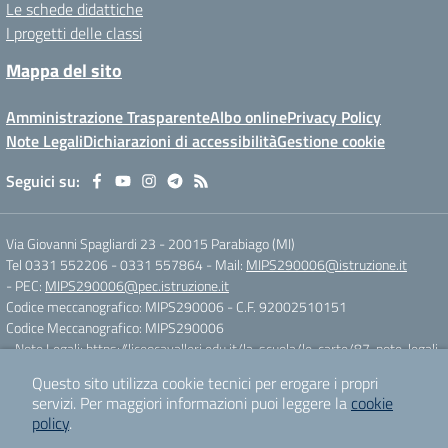
Le schede didattiche
I progetti delle classi
Mappa del sito
Amministrazione Trasparente
Albo online
Privacy Policy
Note Legali
Dichiarazioni di accessibilità
Gestione cookie
Seguici su:
Via Giovanni Spagliardi 23
-
20015 Parabiago (MI)
Tel 0331 552206 - 0331 557864
- Mail:
MIPS290006@istruzione.it
- PEC:
MIPS290006@pec.istruzione.it
Codice meccanografico: MIPS290006
- C.F. 92002510151
Codice Meccanografico: MIPS290006
- Note Legali:
https://liceocavalleri.edu.it/la-scuola/le-carte/87-note-legali
Questo sito utilizza cookie tecnici per erogare i propri
servizi.
Per maggiori informazioni puoi leggere la
cookie
Concept & Design by
Designers Italia
policy
.
Sito web realizzato con CMS
SCUOLASTICO