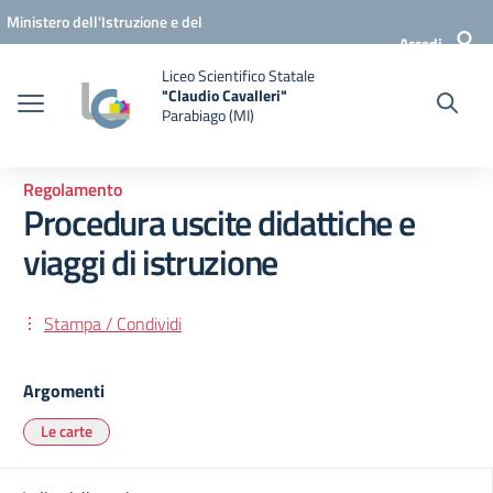
Vai ai contenuti
Vai al menu di navigazione
Vai al footer
Ministero dell'Istruzione e del
Accedi
Merito
Liceo Scientifico Statale
"Claudio Cavalleri"
Parabiago (MI)
Regolamento
Procedura uscite didattiche e
viaggi di istruzione
Stampa / Condividi
Argomenti
Le carte