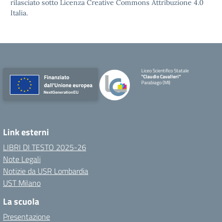
rilasciato sotto
Licenza Creative Commons Attribuzione 4.0
Italia.
Liceo Scientifico Statale
"Claudio Cavalleri"
Parabiago (MI)
Link esterni
LIBRI DI TESTO 2025-26
Note Legali
Notizie da USR Lombardia
UST Milano
La scuola
Presentazione