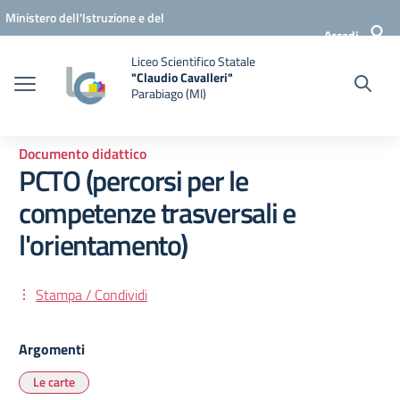
Vai ai contenuti
Vai al menu di navigazione
Vai al footer
Ministero dell'Istruzione e del
Accedi
Merito
Liceo Scientifico Statale
"Claudio Cavalleri"
Parabiago (MI)
Documento didattico
PCTO (percorsi per le
competenze trasversali e
l'orientamento)
Stampa / Condividi
Argomenti
Le carte