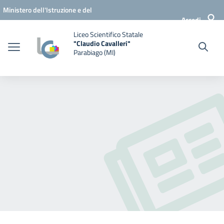
Vai ai contenuti
Vai al menu di navigazione
Vai al footer
Ministero dell'Istruzione e del
Accedi
Merito
Liceo Scientifico Statale
"Claudio Cavalleri"
Parabiago (MI)