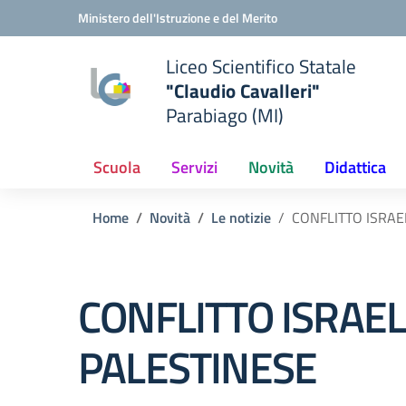
Vai ai contenuti
Vai al menu di navigazione
Vai al footer
Ministero dell'Istruzione e del Merito
Liceo Scientifico Statale
"Claudio Cavalleri"
Parabiago (MI)
Scuola
Servizi
Novità
Didattica
Home
Novità
Le notizie
CONFLITTO ISRA
CONFLITTO ISRAE
PALESTINESE