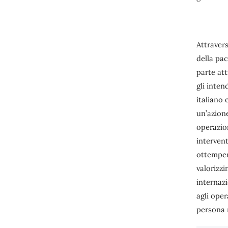
Attraver
della pac
parte att
gli inten
italiano 
un’azion
operazion
intervent
ottemper
valorizzi
internazi
agli oper
persona 