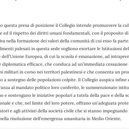
so questa presa di posizione il Collegio intende promuovere la cu
e ed il rispetto dei diritti umani fondamentali, con il proposito di
iva nella formazione dei valori della comunità di cui esso fa parte
dimenti palesati in questa sede vogliono esortare le Istituzioni de
e dell’Unione Europea, di cui la scuola è emanazione, ad intrapre
e diplomatica efficace, che conduca ad un’immediata cessazione 
i militari in corso nei territori palestinesi e che consenta un pr
o a sostegno delle popolazioni colpite. Il Collegio auspica infine 
anza al mandato politico loro conferito, le summenzionate istitu
no e sostengano le iniziative popolari a tutela della pace e della s
onale e che, nel limite del loro potere, offrano un’adeguata prot
atori e agli attivisti della società civile che si stanno impegnando
nella risoluzione dell’emergenza umanitaria in Medio Oriente.