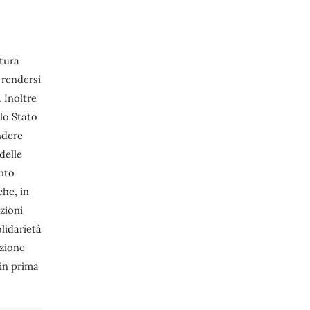
ltura
 rendersi
. Inoltre
llo Stato
ndere
delle
onto
che, in
zioni
olidarietà
ezione
 in prima