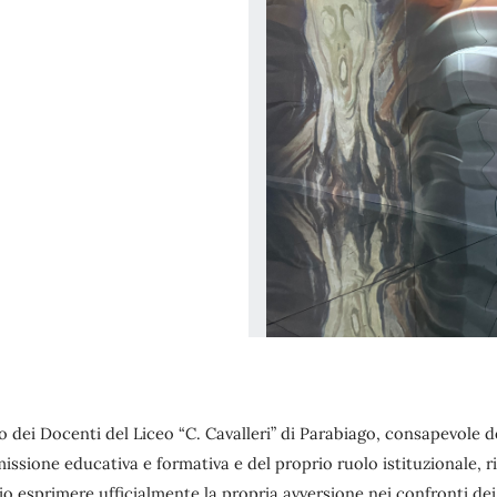
io dei Docenti del Liceo “C. Cavalleri” di Parabiago, consapevole d
issione educativa e formativa e del proprio ruolo istituzionale, r
o esprimere ufficialmente la propria avversione nei confronti dei