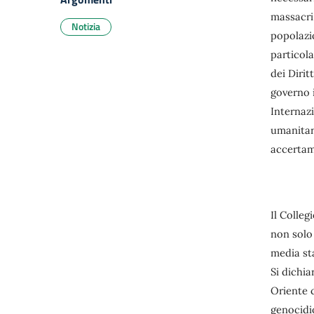
massacri 
Notizia
popolazio
particola
dei Dirit
governo i
Internazi
umanitari
accertam
Il Colleg
non solo 
media st
Si dichi
Oriente c
genocidio