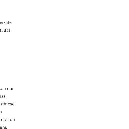
versale
ti dal
con cui
ass
stinese.
io
ro di un
nni.