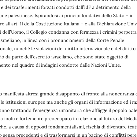
e dei trasferimenti forzati condotti dall’IdF a detrimento della
ne palestinese. Ispirandosi ai principi fondativi dello Stato – in
re all’art. 11 della Costituzione Italiana – e alla Dichiarazione Uni
ti dell’Uomo, il Collegio condanna con fermezza i crimini perpetra
sraeliano, in linea con i pronunciamenti della Corte Penale
onale, nonché le violazioni del diritto internazionale e del diritto
o da parte dell’esercito israeliano, che sono state oggetto di
ento nel quadro di indagini condotte dalle Nazioni Unite.
io manifesta altresì grande disappunto di fronte alla noncuranza 
le istituzioni europee ma anche gli organi di informazione ed i m
anno trattando l’emergenza umanitaria che affligge il popolo pale
ara inoltre fortemente preoccupato in relazione al futuro del Med
he, a causa di opposti fondamentalismi, rischia di diventare teat
 senza precedenti e di trasformarsi in un bacino di conflitti pere