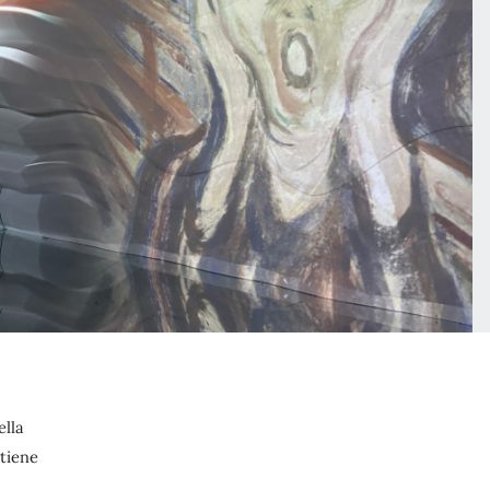
ella
itiene