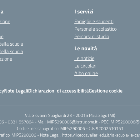
la
I servizi
zione
Famiglie e studenti
Personale scolastico
ne
Percorsi di studio
della scuola
Le novità
della scuola
Le notizie
azione
Le circolari
Albo online
cy
Note Legali
Dichiarazioni di accessibilità
Gestione cookie
Via Giovanni Spagliardi 23
-
20015 Parabiago (MI)
06 - 0331 557864
- Mail:
MIPS290006@istruzione.it
- PEC:
MIPS290006@pec
Codice meccanografico: MIPS290006
- C.F. 92002510151
rafico: MIPS290006
- Note Legali:
https://liceocavalleri.edu.it/la-scuola/le-c