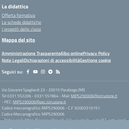
La didattica
Offerta formativa
Le schede didattiche
I progetti delle classi
Mappa del sito
Amministrazione Trasparente
Albo online
Privacy Policy
Note Legali
Dichiarazioni di accessibilità
Gestione cookie
Seguici su:
Via Giovanni Spagliardi 23
-
20015 Parabiago (MI)
Tel 0331 552206 - 0331 557864
- Mail:
MIPS290006@istruzione.it
- PEC:
MIPS290006@pec.istruzione.it
Codice meccanografico: MIPS290006
- C.F. 92002510151
Codice Meccanografico: MIPS290006
- Note Legali:
https://liceocavalleri.edu.it/la-scuola/le-carte/87-note-legali