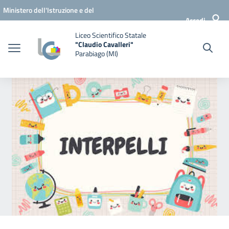
Vai ai contenuti
Vai al menu di navigazione
Vai al footer
Ministero dell'Istruzione e del
Accedi
Merito
Liceo Scientifico Statale
"Claudio Cavalleri"
Parabiago (MI)