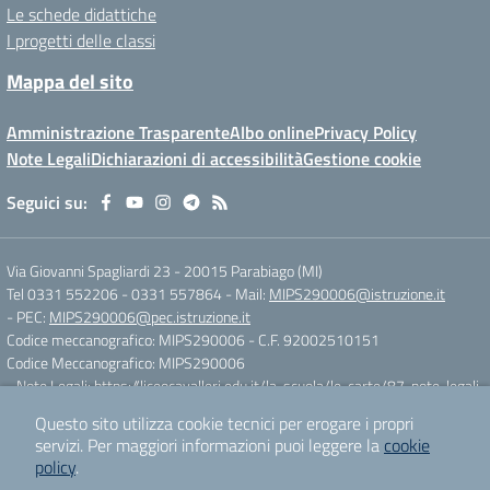
Le schede didattiche
I progetti delle classi
Mappa del sito
Amministrazione Trasparente
Albo online
Privacy Policy
Note Legali
Dichiarazioni di accessibilità
Gestione cookie
Seguici su:
Via Giovanni Spagliardi 23
-
20015 Parabiago (MI)
Tel 0331 552206 - 0331 557864
- Mail:
MIPS290006@istruzione.it
- PEC:
MIPS290006@pec.istruzione.it
Codice meccanografico: MIPS290006
- C.F. 92002510151
Codice Meccanografico: MIPS290006
- Note Legali:
https://liceocavalleri.edu.it/la-scuola/le-carte/87-note-legali
Questo sito utilizza cookie tecnici per erogare i propri
servizi.
Per maggiori informazioni puoi leggere la
cookie
Concept & Design by
Designers Italia
policy
.
Sito web realizzato con CMS
SCUOLASTICO