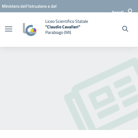
Vai ai contenuti
Vai al menu di navigazione
Vai al footer
Ministero dell'Istruzione e del
Accedi
Merito
Liceo Scientifico Statale
"Claudio Cavalleri"
Parabiago (MI)