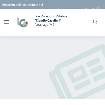
Vai ai contenuti
Vai al menu di navigazione
Vai al footer
Ministero dell'Istruzione e del
Accedi
Merito
Liceo Scientifico Statale
"Claudio Cavalleri"
Parabiago (MI)