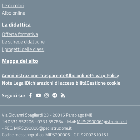
Le circolari
Albo online
La didattica
Offerta formativa
Le schede didattiche
I progetti delle classi
Mappa del sito
Amministrazione Trasparente
Albo online
Privacy Policy
Note Legali
Dichiarazioni di accessibilità
Gestione cookie
Seguici su:
Via Giovanni Spagliardi 23
-
20015 Parabiago (MI)
Tel 0331 552206 - 0331 557864
- Mail:
MIPS290006@istruzione.it
- PEC:
MIPS290006@pec.istruzione.it
Codice meccanografico: MIPS290006
- C.F. 92002510151