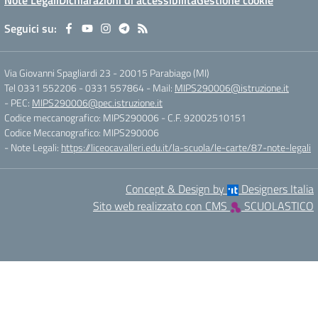
Note Legali
Dichiarazioni di accessibilità
Gestione cookie
Seguici su:
Via Giovanni Spagliardi 23
-
20015 Parabiago (MI)
Tel 0331 552206 - 0331 557864
- Mail:
MIPS290006@istruzione.it
- PEC:
MIPS290006@pec.istruzione.it
Codice meccanografico: MIPS290006
- C.F. 92002510151
Codice Meccanografico: MIPS290006
- Note Legali:
https://liceocavalleri.edu.it/la-scuola/le-carte/87-note-legali
Concept & Design by
Designers Italia
Sito web realizzato con CMS
SCUOLASTICO