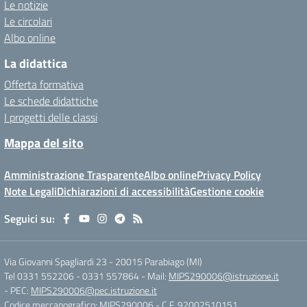
Le notizie
Le circolari
Albo online
La didattica
Offerta formativa
Le schede didattiche
I progetti delle classi
Mappa del sito
Amministrazione Trasparente
Albo online
Privacy Policy
Note Legali
Dichiarazioni di accessibilità
Gestione cookie
Seguici su:
Via Giovanni Spagliardi 23
-
20015 Parabiago (MI)
Tel 0331 552206 - 0331 557864
- Mail:
MIPS290006@istruzione.it
- PEC:
MIPS290006@pec.istruzione.it
Codice meccanografico: MIPS290006
- C.F. 92002510151