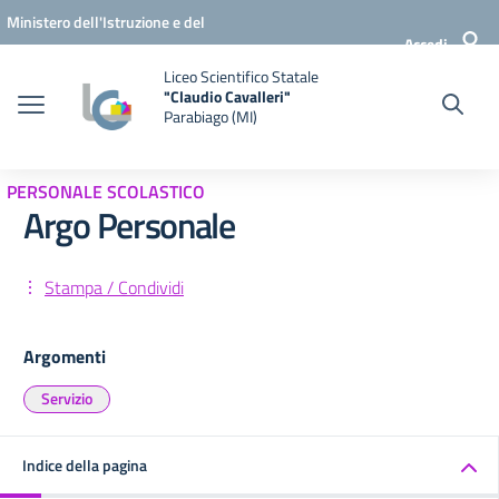
Vai ai contenuti
Vai al menu di navigazione
Vai al footer
Ministero dell'Istruzione e del
Accedi
Merito
Liceo Scientifico Statale
"Claudio Cavalleri"
Parabiago (MI)
PERSONALE SCOLASTICO
Argo Personale
Stampa / Condividi
Argomenti
Servizio
Indice della pagina